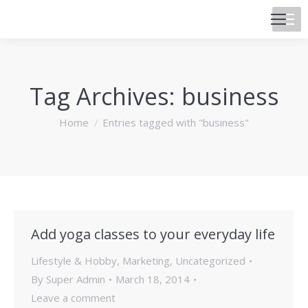
Tag Archives:
business
You are here:
Home
Entries tagged with "business"
Add yoga classes to your everyday life
Lifestyle & Hobby
,
Marketing
,
Uncategorized
By
Super Admin
March 18, 2014
Leave a comment